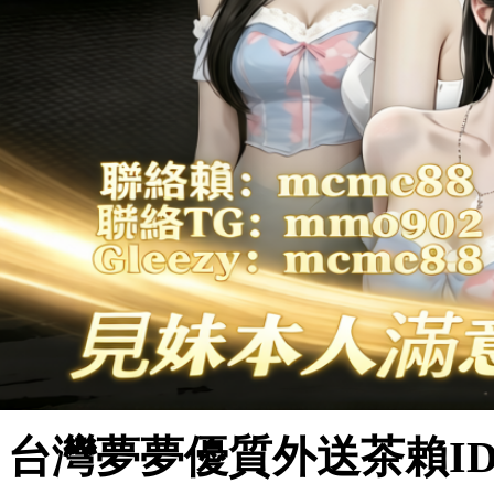
台灣夢夢優質外送茶賴ID：