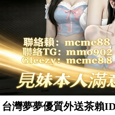
台灣夢夢優質外送茶賴ID：