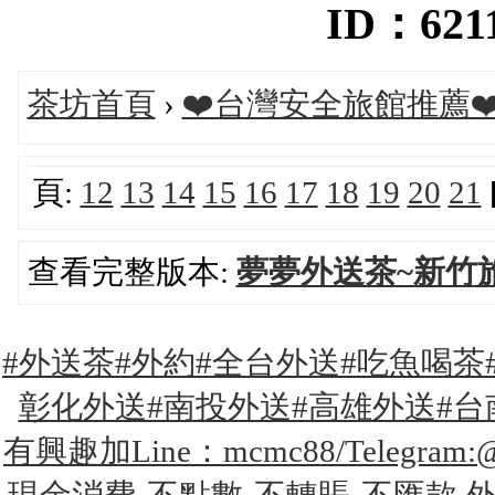
ID：6211
茶坊首頁
›
❤️台灣安全旅館推薦❤
頁:
12
13
14
15
16
17
18
19
20
21
查看完整版本:
夢夢外送茶~新竹
#外送茶#外約#全台外送#吃魚喝茶
彰化外送#南投外送#高雄外送#台
有興趣加Line：mcmc88/Teleg
現金消費-不點數-不轉賬-不匯款 外約