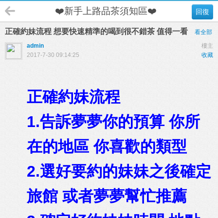
❤️新手上路品茶須知區❤️
回復
正確約妹流程 想要快速精準的喝到很不錯茶 值得一看
看全部
admin
樓主
2017-7-30 09:14:25
收藏
正確約妹流程
1.告訴夢夢你的預算 你所
在的地區 你喜歡的類型
2.選好要約的妹妹之後確定
旅館 或者夢夢幫忙推薦