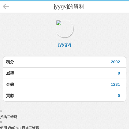
jyygvj的資料
jyygvj
積分
2092
威望
0
金錢
1231
貢獻
0
×
扫描二维码
×
使用 WeChat 扫描二维码