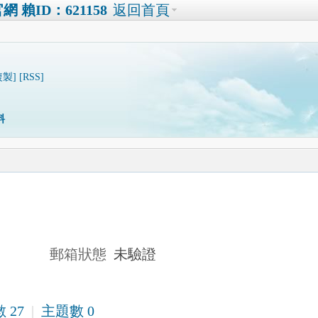
賴ID：621158
返回首頁
複製]
[RSS]
料
郵箱狀態
未驗證
 27
|
主題數 0