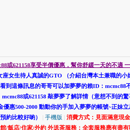
c88或621158享受半價優惠，幫你舒緩一天的不
女座女生待人真誠的GTO （介紹台灣本土兼職的小
看到這條訊息的哥哥可以加夢夢的賴ID：mcmc88
mcmc88或621158 敲夢夢了解詳情（意想不到
惠500-2000 動動你的手加入夢夢的帳號~正妹
時預約比較好喲）
|
手機版
|
消費方式：見面滿意現
館/飯店/住家/外約 外送茶服務：全套服務應有盡