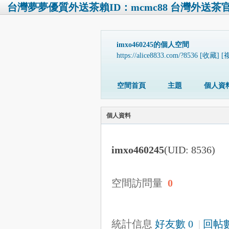
台灣夢夢優質外送茶賴ID：mcmc88 台灣外送茶官網 
imxo460245的個人空間
https://alice8833.com/?8536
[收藏]
[
空間首頁
主題
個人資
個人資料
imxo460245
(UID: 8536)
空間訪問量
0
統計信息
好友數 0
|
回帖數