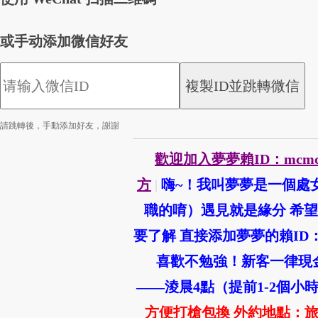
或手动添加微信好友
複製ID並跳轉微信
請跳轉後，手動添加好友，謝謝
歡迎加入夢夢賴ID：mcm
方
|
嗨~！我叫夢夢是一個處
職的唷）遇見就是緣分 希望
要了解 直接添加夢夢的賴ID：
喜歡不勉強！新客一律現金優
——淩晨4點（提前1-2個小
方便打槍包換 外約地點：旅