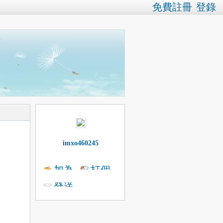
免費註冊
登錄
imxo460245
加為
打個
發送
好友
招呼
消息