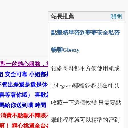
站長推薦
關閉
點擊精準密到夢夢安全私密
暢聊Gleezy
適 一對一的熱心服務，放松的好地
很多哥哥都不方便使用賴或
姐 安全可靠 小姐都是有定期兼
不管出差還是還是休假 旅遊~想
Telegram聯絡夢夢現在可以
的驚喜等著你哦） 喜歡就消費，不
收藏一下這個軟體 只需要點
立馬給你送到哦 時間：中午12點
金消費不點數不轉賬不刷卡安全
擊此程序就可以精準的密到
有唷！ 精心挑選全台各行各業最