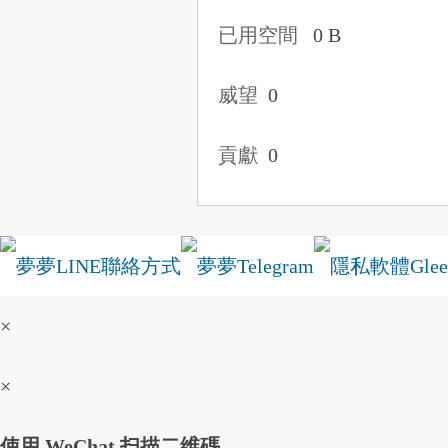
已用空間
0 B
威望
0
貢獻
0
×
×
使用 WeChat 扫描二维碼